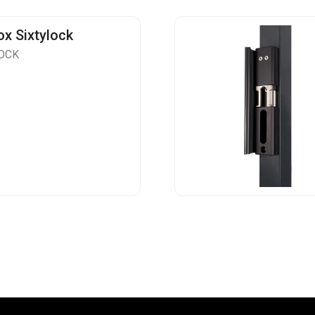
ox Sixtylock
OCK