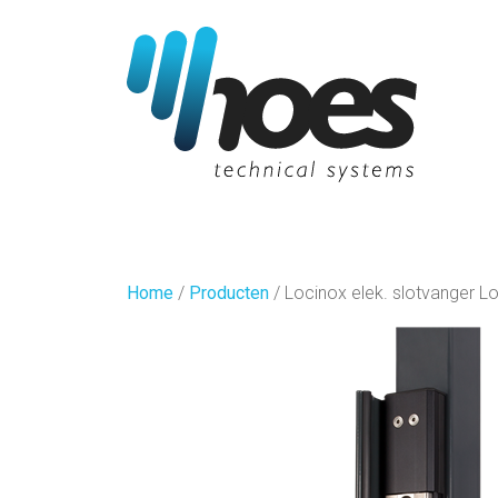
Home
/
Producten
/
Locinox elek. slotvanger L