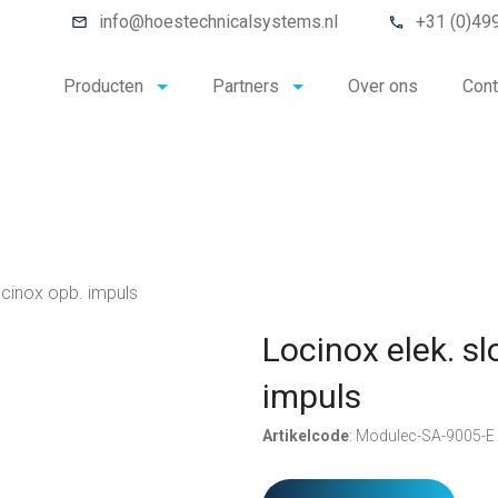
info@hoestechnicalsystems.nl
+31 (0)49
Producten
Partners
Over ons
Cont
ocinox opb. impuls
Locinox elek. s
impuls
Artikelcode
: Modulec-SA-9005-E