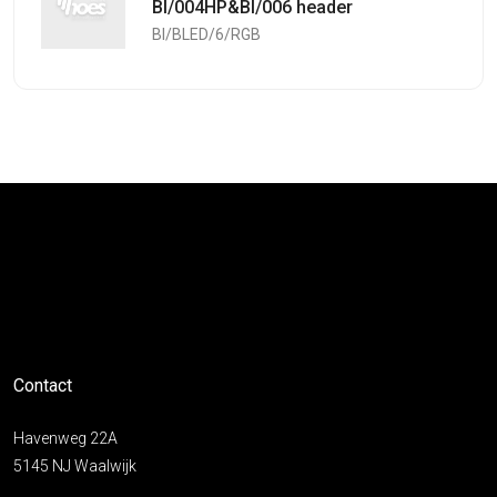
BI/004HP&BI/006 header
BI/BLED/6/RGB
Contact
Havenweg 22A
5145 NJ Waalwijk