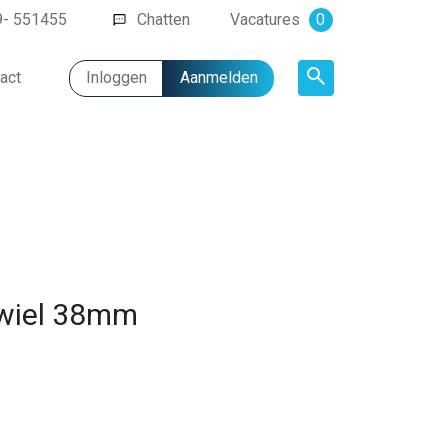
9- 551455
Chatten
Vacatures
0
act
Inloggen
Aanmelden
Artikel
wiel 38mm