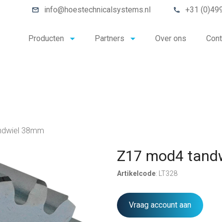
info@hoestechnicalsystems.nl
+31 (0)49
Producten
Partners
Over ons
Cont
ndwiel 38mm
Z17 mod4 tand
Artikelcode
: LT328
Vraag account aan