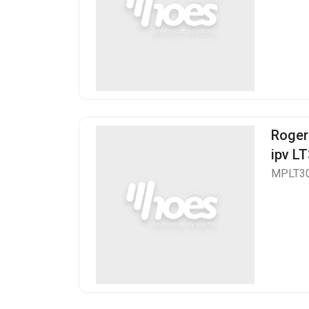
Roger
ipv L
MPLT3