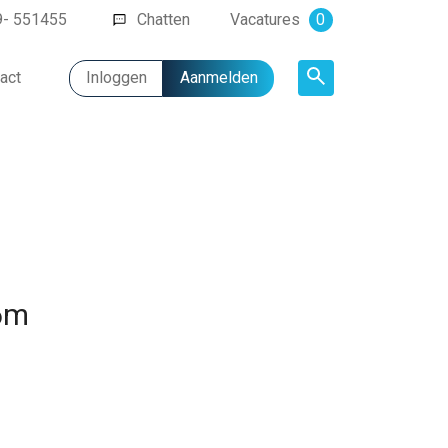
9- 551455
Chatten
Vacatures
0
act
Inloggen
Aanmelden
Artikel
 6m