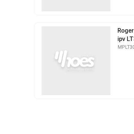
Roger
ipv L
MPLT3