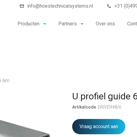
info@hoestechnicalsystems.nl
+31 (0)49
Producten
Partners
Over ons
Cont
de 6m
U profiel guide
Artikelcode
: DRIVER48/6
Vraag account aan