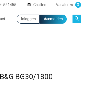
9- 551455
Chatten
Vacatures
0
act
Inloggen
Aanmelden
Artikel
 B&G BG30/1800