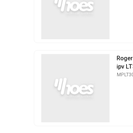
Roger
ipv L
MPLT3