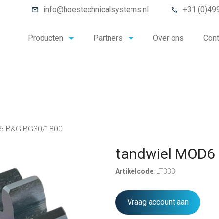
info@hoestechnicalsystems.nl
+31 (0)49
Producten
Partners
Over ons
Cont
D6 B&G BG30/1800
tandwiel MOD6
Artikelcode
: LT333
Vraag account aan