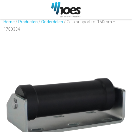
Home
/
Producten
/
Onderdelen
/
Cais support rol 150mm –
1700334