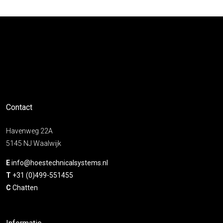
Contact
Havenweg 22A
5145 NJ Waalwijk
E
info@hoestechnicalsystems.nl
T
+31 (0)499-551455
C
Chatten