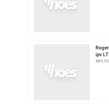
Roger
ipv L
MPLT3