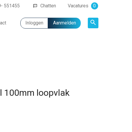
9- 551455
Chatten
Vacatures
0
act
Inloggen
Aanmelden
Artikel
ol 100mm loopvlak