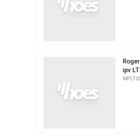
Roger
ipv L
MPLT3