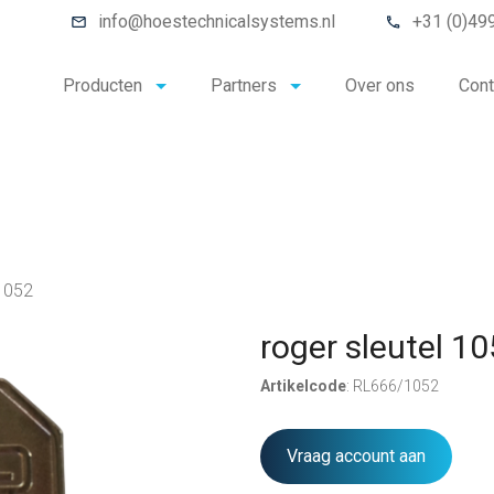
info@hoestechnicalsystems.nl
+31 (0)49
Producten
Partners
Over ons
Cont
 1052
roger sleutel 1
Artikelcode
: RL666/1052
Vraag account aan