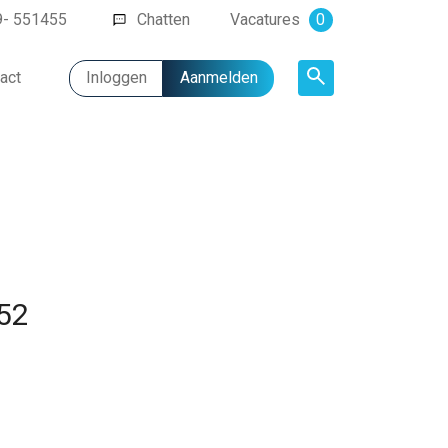
9- 551455
Chatten
Vacatures
0
act
Inloggen
Aanmelden
Artikel
052