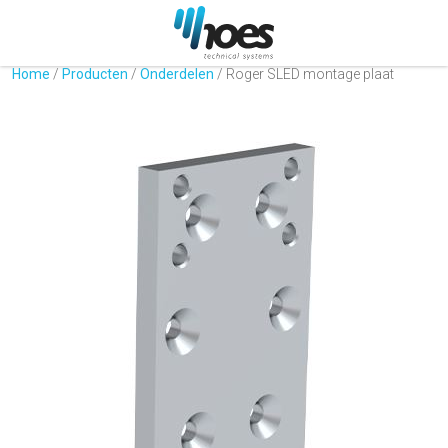
Home
/
Producten
/
Onderdelen
/
Roger SLED montage plaat