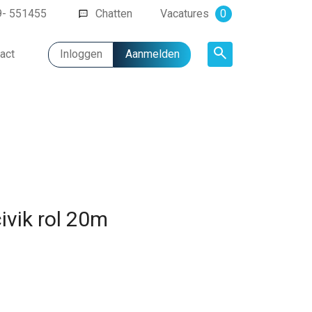
9- 551455
Chatten
Vacatures
0
act
Inloggen
Aanmelden
Artikel
civik rol 20m