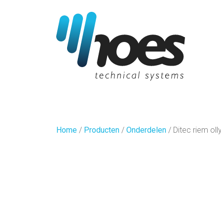
Home
/
Producten
/
Onderdelen
/
Ditec riem oll