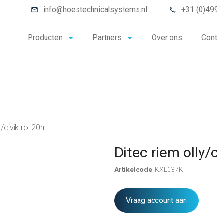
info@hoestechnicalsystems.nl
+31 (0)49
Producten
Partners
Over ons
Cont
y/civik rol 20m
Ditec riem olly/
Artikelcode
: KXL037K
Vraag account aan