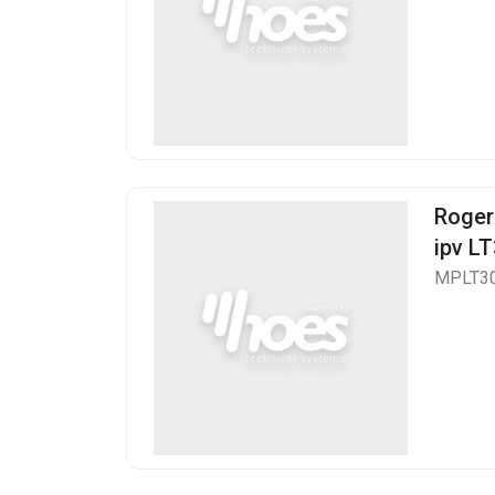
Roger
ipv L
MPLT3