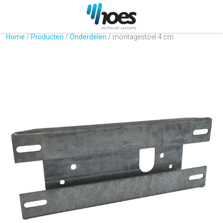
Home
/
Producten
/
Onderdelen
/
montagestoel 4 cm