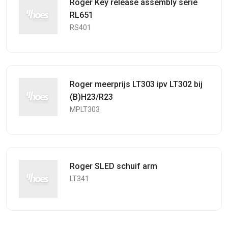
Roger Key release assembly serie
RL651
RS401
Roger meerprijs LT303 ipv LT302 bij
(B)H23/R23
MPLT303
Roger SLED schuif arm
LT341