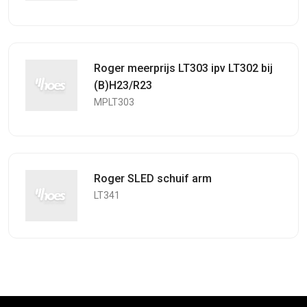
Roger meerprijs LT303 ipv LT302 bij
(B)H23/R23
MPLT303
Roger SLED schuif arm
LT341