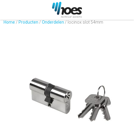
Home
/
Producten
/
Onderdelen
/
locinox slot 54mm