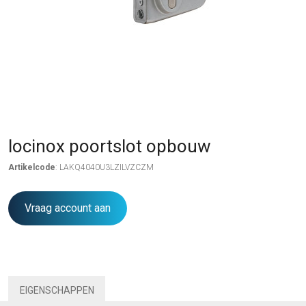
locinox poortslot opbouw
Artikelcode
: LAKQ4040U3LZILVZCZM
Vraag account aan
EIGENSCHAPPEN