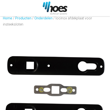
Home
/
Producten
/
Onderdelen
/
locinox afdekplaat voor
insteeksloten