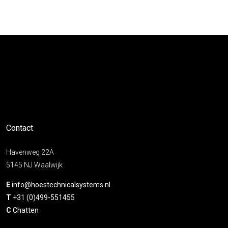
Contact
Havenweg 22A
5145 NJ Waalwijk
E
info@hoestechnicalsystems.nl
T
+31 (0)499-551455
C
Chatten