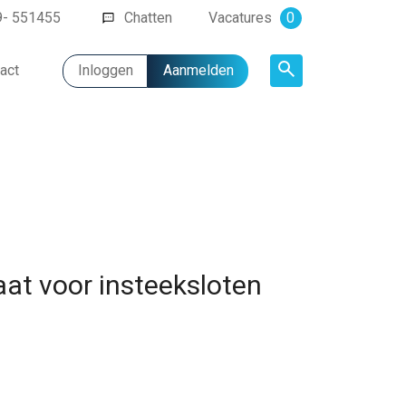
9- 551455
Chatten
Vacatures
0
act
Inloggen
Aanmelden
Artikel
aat voor insteeksloten