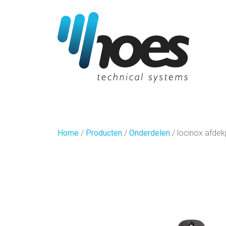
Home
/
Producten
/
Onderdelen
/
locinox afdek