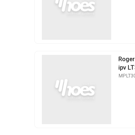
Roger
ipv L
MPLT3