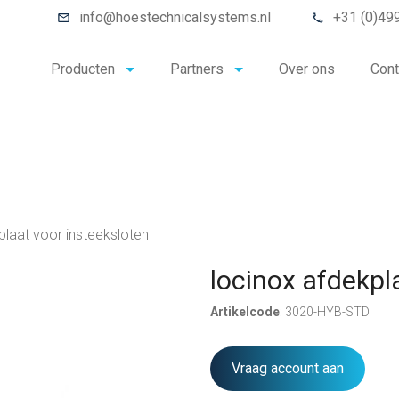
info@hoestechnicalsystems.nl
+31 (0)49
Producten
Partners
Over ons
Cont
plaat voor insteeksloten
locinox afdekpl
Artikelcode
: 3020-HYB-STD
Vraag account aan