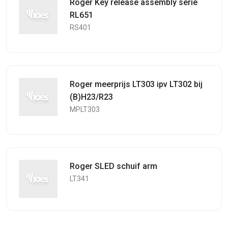
Roger Key release assembly serie
RL651
RS401
Roger meerprijs LT303 ipv LT302 bij
(B)H23/R23
MPLT303
Roger SLED schuif arm
LT341