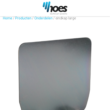
Home
/
Producten
/
Onderdelen
/
eindkap large