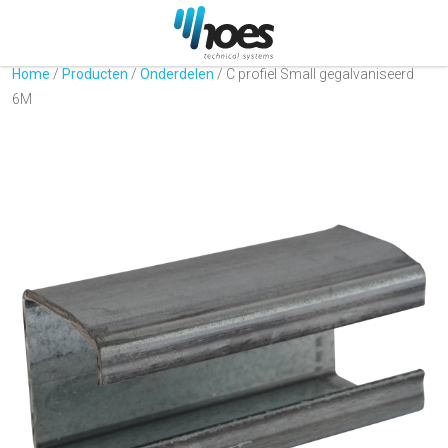
Home
/
Producten
/
Onderdelen
/
C profiel Small gegalvaniseerd
6M