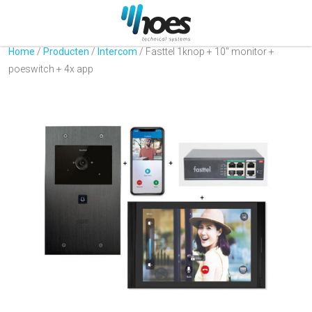
Home
/
Producten
/
Intercom
/
Fasttel 1knop + 10″ monitor +
poeswitch + 4x app