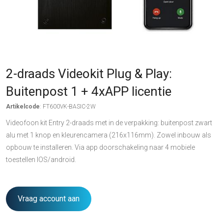
2-draads Videokit Plug & Play:
Buitenpost 1 + 4xAPP licentie
Artikelcode
: FT600VK-BASIC-2W
Videofoon kit Entry 2-draads met in de verpakking: buitenpost zwart
alu met 1 knop en kleurencamera (216x116mm). Zowel inbouw als
opbouw te installeren. Via app doorschakeling naar 4 mobiele
toestellen IOS/android.
Vraag account aan