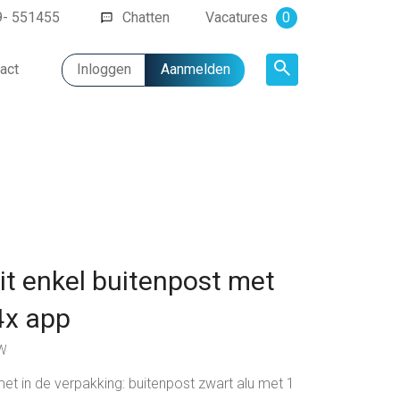
9- 551455
Chatten
Vacatures
0
act
Inloggen
Aanmelden
Artikel
it enkel buitenpost met
4x app
2W
et in de verpakking: buitenpost zwart alu met 1