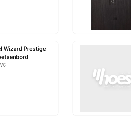
el Wizard Prestige
oetsenbord
KVC