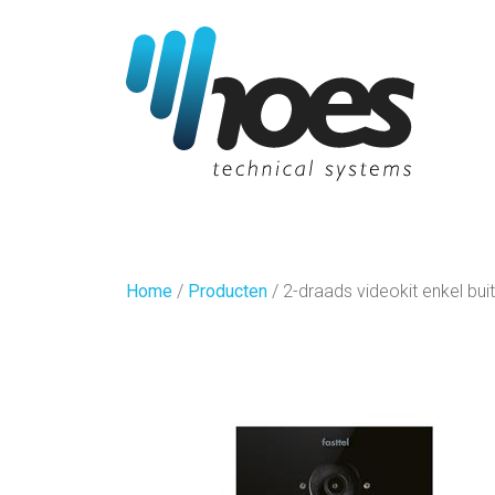
Home
/
Producten
/
2-draads videokit enkel bu