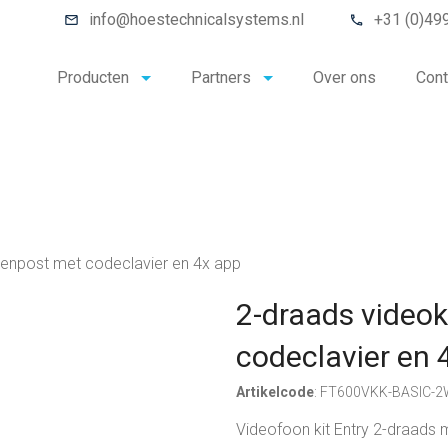
info@hoestechnicalsystems.nl
+31 (0)49
Producten
Partners
Over ons
Cont
itenpost met codeclavier en 4x app
2-draads videok
codeclavier en 
Artikelcode
: FT600VKK-BASIC-
Videofoon kit Entry 2-draads m