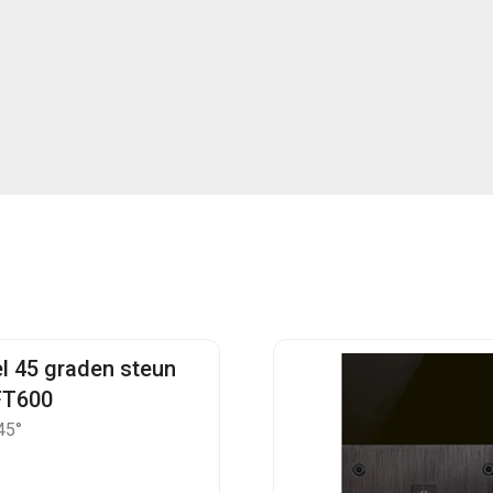
el 45 graden steun
FT600
45°