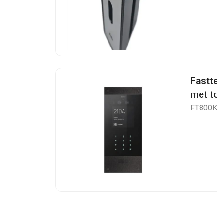
Fastt
met t
FT800