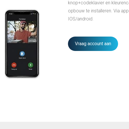
knop+codeklavier en kleuren
opbouw te installeren. Via ap
IOS/android.
Vraag account aan