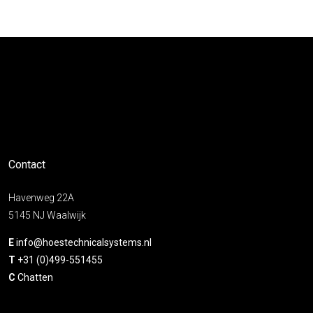
Contact
Havenweg 22A
5145 NJ Waalwijk
E
info@hoestechnicalsystems.nl
T
+31 (0)499-551455
C
Chatten