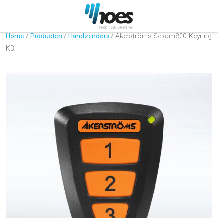
Home
/
Producten
/
Handzenders
/
Akerströms Sesam800-Keyring
K3