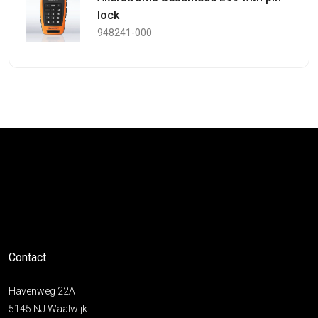
lock
948241-000
Contact
Havenweg 22A
5145 NJ Waalwijk