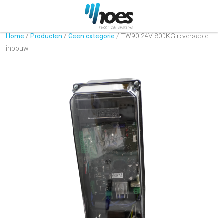
Home
/
Producten
/
Geen categorie
/
TW90 24V 800KG reversable
inbouw