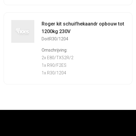
Roger kit schuifhekaandr opbouw tot
1200kg 230V
DoitR30/1204
Omschrijving:
2x E80/TX52R/2
1x R90/F2ES
1x R30/1204