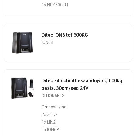
1x NES600EH
Ditec ION6 tot 600KG
ION6B
Ditec kit schuifhekaandrijving 600kg
basis, 30cm/sec 24V
DITION6BLS
Omschrijving:
2x ZEN2
1x LIN2
1x ION6B