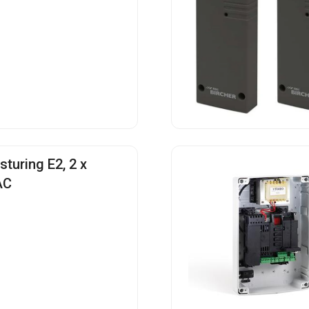
turing E2, 2 x
AC