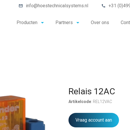
info@hoestechnicalsystems.nl
+31 (0)49
Producten
Partners
Over ons
Cont
Relais 12AC
Artikelcode
: REL12VAC
Vraag account aan