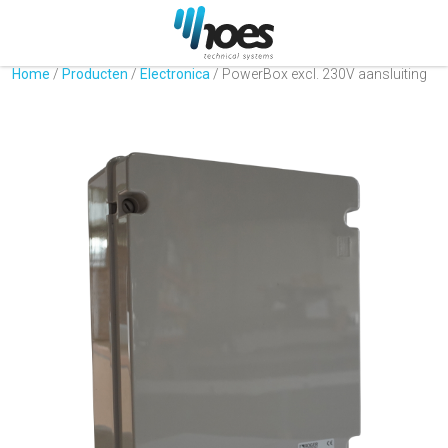
Home
/
Producten
/
Electronica
/
PowerBox excl. 230V aansluiting