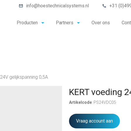
info@hoestechnicalsystems.nl
+31 (0)49
Producten
Partners
Over ons
Cont
24V gelijkspanning 0,5A
KERT voeding 2
Artikelcode
: PS24VDC05
Vraag account aan