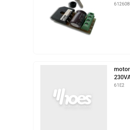
612608
motors
230V
61E2