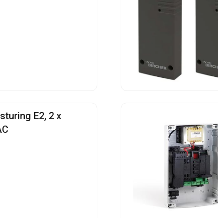
turing E2, 2 x
AC