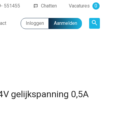
9- 551455
Chatten
Vacatures
0
act
Inloggen
Aanmelden
Artikel
4V gelijkspanning 0,5A