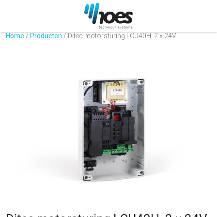
Home
/
Producten
/
Ditec motorsturing LCU40H, 2 x 24V