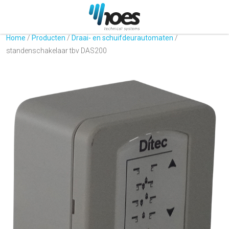
Home
/
Producten
/
Draai- en schuifdeurautomaten
/
standenschakelaar tbv DAS200