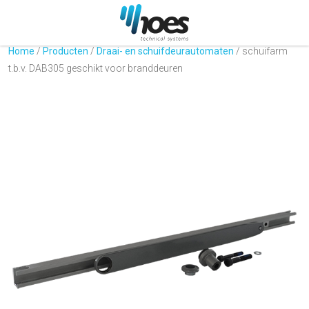
Home
/
Producten
/
Draai- en schuifdeurautomaten
/
schuifarm
t.b.v. DAB305 geschikt voor branddeuren