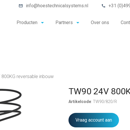
info@hoestechnicalsystems.nl
+31 (0)49
Producten
Partners
Over ons
Cont
 800KG reversable inbouw
TW90 24V 800K
Artikelcode
: TW90/820/R
Vraag account aan