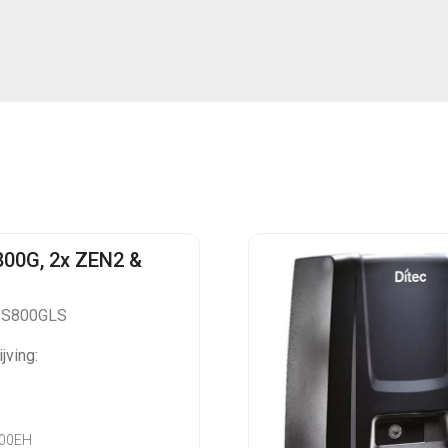
00G, 2x ZEN2 &
OS800GLS
jving:
600EH