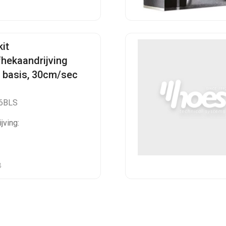
kit
fhekaandrijving
 basis, 30cm/sec
6BLS
jving:
B