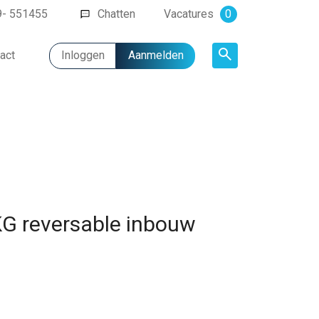
9- 551455
Chatten
Vacatures
0
act
Inloggen
Aanmelden
Artikel
G reversable inbouw