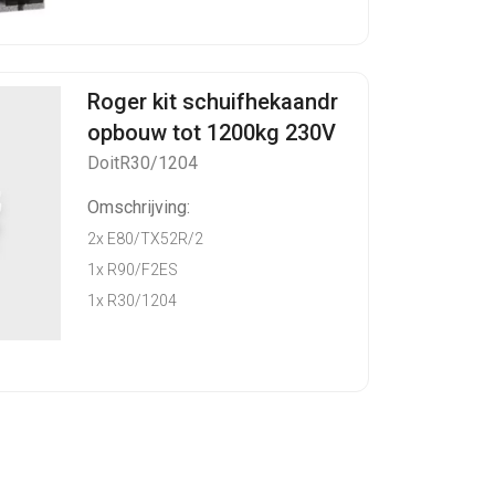
Roger kit schuifhekaandr
opbouw tot 1200kg 230V
DoitR30/1204
Omschrijving:
2x E80/TX52R/2
1x R90/F2ES
1x R30/1204