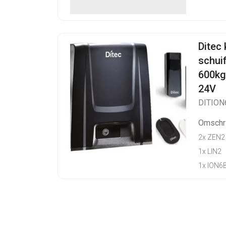
Ditec 
schui
600kg
24V
DITION
Omschri
2x ZEN2
1x LIN2
1x ION6