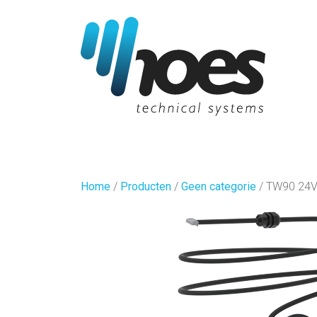
Home
/
Producten
/
Geen categorie
/
TW90 24V