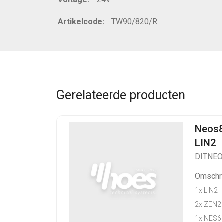
Artikelcode:
TW90/820/R
Gerelateerde producten
Neos8
LIN2
DITNE
Omschri
1x LIN2
2x ZEN2
1x NES