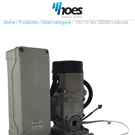
Home
/
Producten
/
Geen categorie
/
TW110 36V 2000KG inbouw