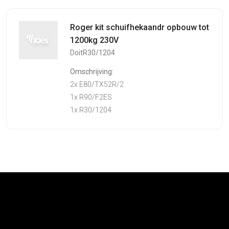
Roger kit schuifhekaandr opbouw tot
1200kg 230V
DoitR30/1204
Omschrijving:
2x E80/TX52R/2
1x R90/F2ES
1x R30/1204