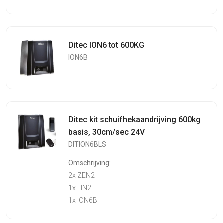
Ditec ION6 tot 600KG
ION6B
Ditec kit schuifhekaandrijving 600kg
basis, 30cm/sec 24V
DITION6BLS
Omschrijving:
2x ZEN2
1x LIN2
1x ION6B