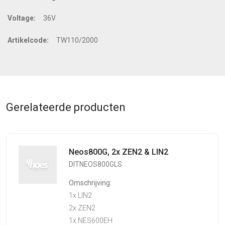
Voltage:
36V
Artikelcode:
TW110/2000
Gerelateerde producten
Neos800G, 2x ZEN2 & LIN2
DITNEOS800GLS
Omschrijving:
1x LIN2
2x ZEN2
1x NES600EH