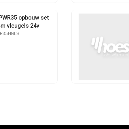
 PWR35 opbouw set
5m vleugels 24v
WR35HGLS