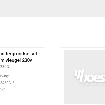
 ondergrondse set
5m vleugel 230v
B230G
jving:
CB230GLS
CBC