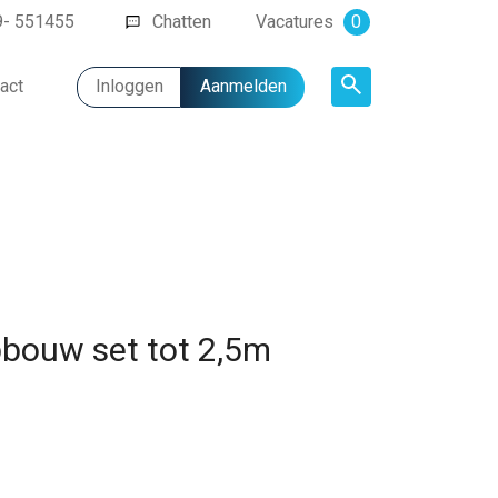
9- 551455
Chatten
Vacatures
0
act
Inloggen
Aanmelden
Artikel
bouw set tot 2,5m