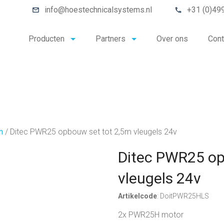
info@hoestechnicalsystems.nl
+31 (0)49
Producten
Partners
Over ons
Cont
n
/
Ditec PWR25 opbouw set tot 2,5m vleugels 24v
Ditec PWR25 op
vleugels 24v
Artikelcode
: DoitPWR25HLS
2x PWR25H motor