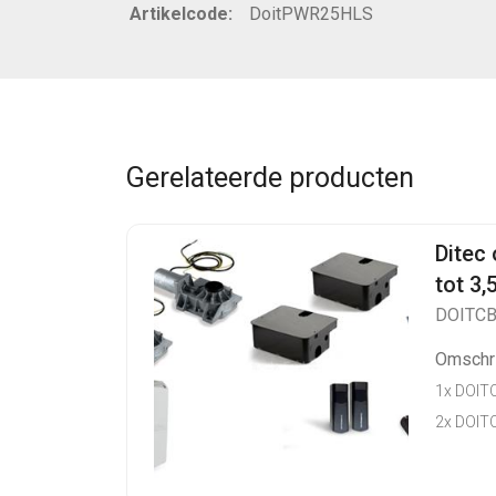
Artikelcode:
DoitPWR25HLS
Gerelateerde producten
Ditec
tot 3,
DOITC
Omschri
1x DOIT
2x DOIT