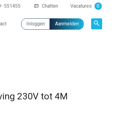
9- 551455
Chatten
Vacatures
0
act
Inloggen
Aanmelden
Artikel
ing 230V tot 4M