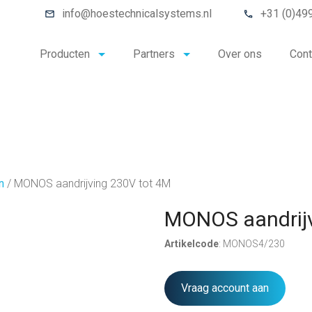
info@hoestechnicalsystems.nl
+31 (0)49
Producten
Partners
Over ons
Cont
n
/
MONOS aandrijving 230V tot 4M
MONOS aandrijv
Artikelcode
: MONOS4/230
Vraag account aan