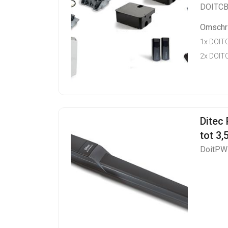
DOITC
Omschri
1x DOIT
2x DOIT
Ditec
tot 3,
DoitP