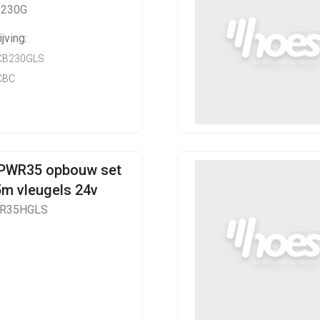
B230G
jving:
CB230GLS
CBC
 PWR35 opbouw set
5m vleugels 24v
WR35HGLS