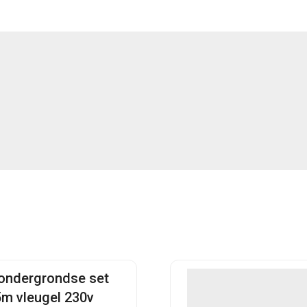
 ondergrondse set
5m vleugel 230v