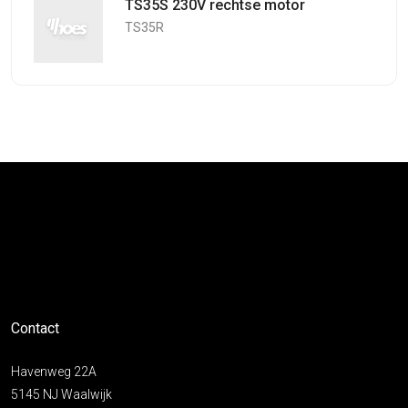
TS35S 230V rechtse motor
TS35R
Contact
Havenweg 22A
5145 NJ Waalwijk