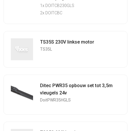
1x DOITCB230GLS
2x DOITCBC
TS35S 230V linkse motor
TS35L
Ditec PWR35 opbouw set tot 3,5m
vleugels 24v
DoitPWR35HGLS