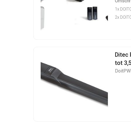
Omschri
1x DOIT
2x DOIT
Ditec
tot 3,
DoitP