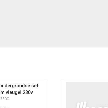
 ondergrondse set
5m vleugel 230v
B230G