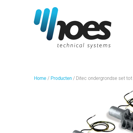
Home
/
Producten
/
Ditec ondergrondse set tot