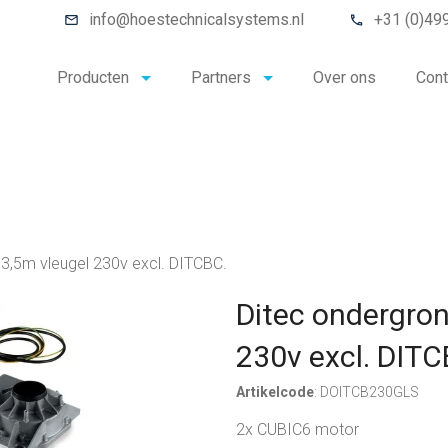
info@hoestechnicalsystems.nl
+31 (0)49
Producten
Partners
Over ons
Cont
 3,5m vleugel 230v excl. DITCBC.
Ditec ondergron
230v excl. DITC
Artikelcode
: DOITCB230GLS
2x CUBIC6 motor