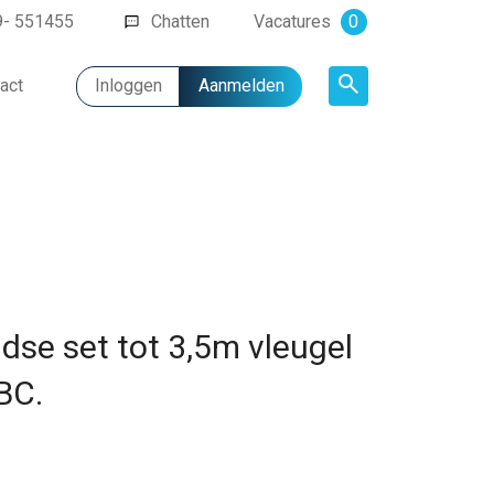
9- 551455
Chatten
Vacatures
0
act
Inloggen
Aanmelden
Artikel
dse set tot 3,5m vleugel
BC.