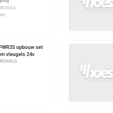
jving:
CB230GLS
CBC
 PWR35 opbouw set
5m vleugels 24v
WR35HGLS