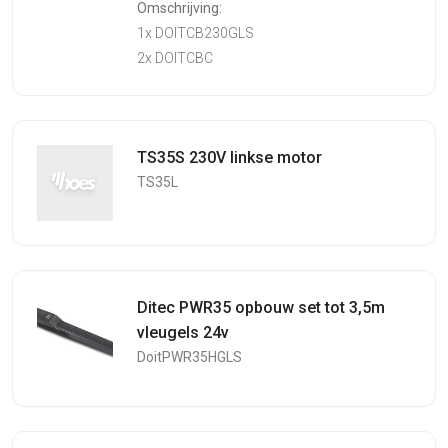
Omschrijving:
1x DOITCB230GLS
2x DOITCBC
TS35S 230V linkse motor
TS35L
Ditec PWR35 opbouw set tot 3,5m
vleugels 24v
DoitPWR35HGLS