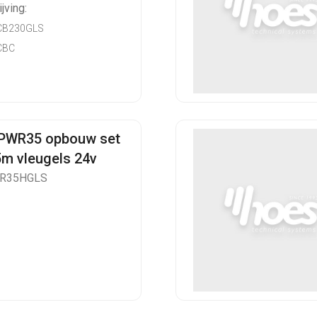
jving:
CB230GLS
CBC
 PWR35 opbouw set
5m vleugels 24v
WR35HGLS