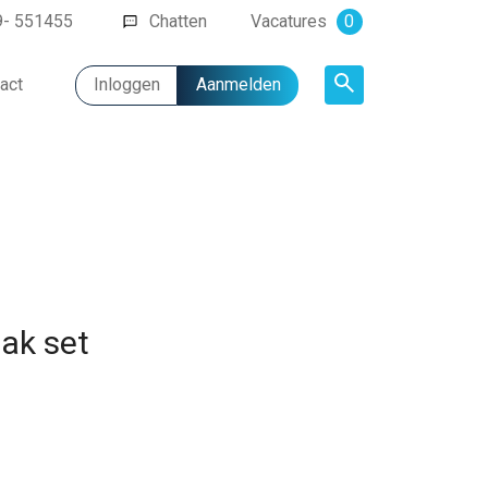
9- 551455
Chatten
Vacatures
0
act
Inloggen
Aanmelden
Artikel
bak set