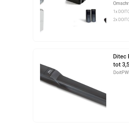
Omschri
1x DOIT
2x DOIT
Ditec
tot 3,
DoitP