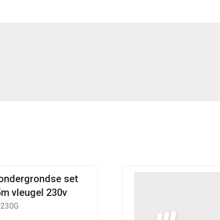
 ondergrondse set
5m vleugel 230v
B230G