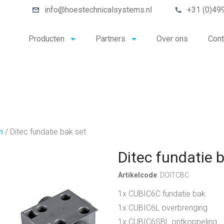
info@hoestechnicalsystems.nl
+31 (0)49
Producten
Partners
Over ons
Cont
n
/
Ditec fundatie bak set
Ditec fundatie 
Artikelcode
: DOITCBC
1x CUBIC6C fundatie bak
1x CUBIC6L overbrenging
1x CUBIC6SBL ontkoppeling