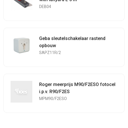
DEB04
Geba sleutelschakelaar rastend
opbouw
SAPZ11R/2
Roger meerprijs M90/F2ESO fotocel
i.p.v. R90/F2ES
MPM90/F2ESO