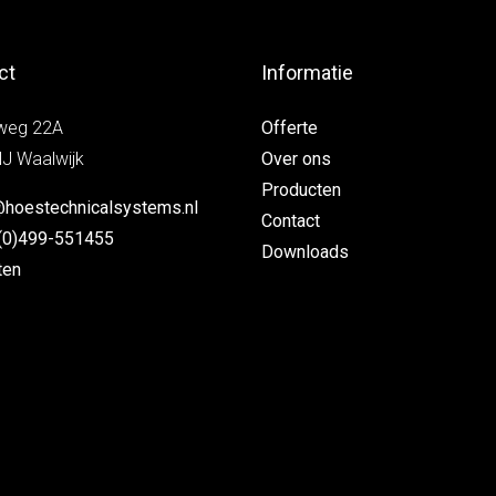
ct
Informatie
weg 22A
Offerte
J Waalwijk
Over ons
Producten
@hoestechnicalsystems.nl
Contact
(0)499-551455
Downloads
ten