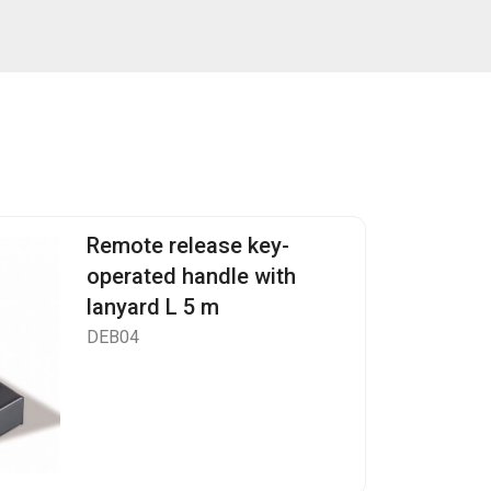
Remote release key-
operated handle with
lanyard L 5 m
DEB04