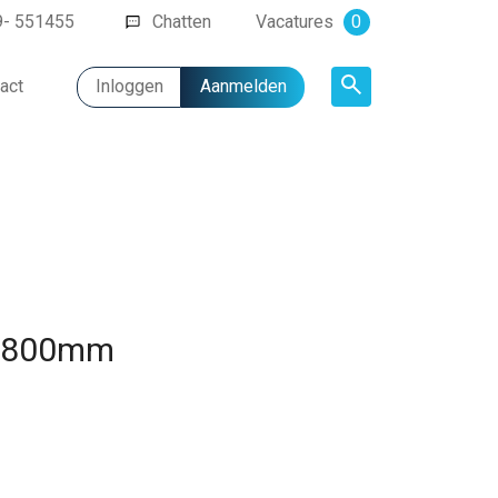
9- 551455
Chatten
Vacatures
0
act
Inloggen
Aanmelden
Artikel
t 1800mm