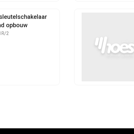
sleutelschakelaar
nd opbouw
1R/2