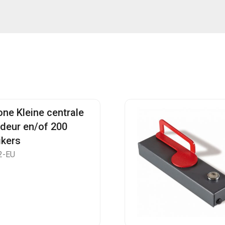
one Kleine centrale
 deur en/of 200
ikers
2-EU