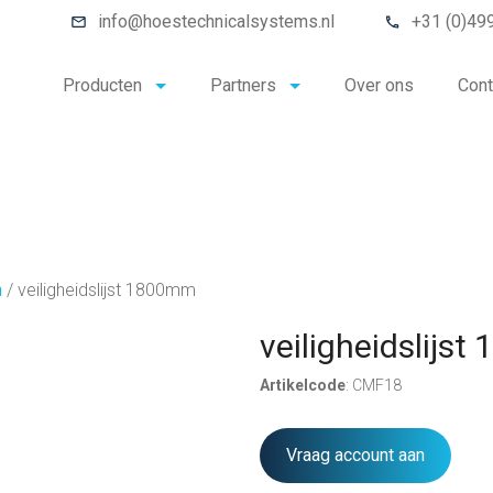
info@hoestechnicalsystems.nl
+31 (0)49
Producten
Partners
Over ons
Cont
n
/
veiligheidslijst 1800mm
veiligheidslijs
Artikelcode
: CMF18
Vraag account aan