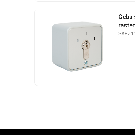
Geba 
raste
SAPZ1