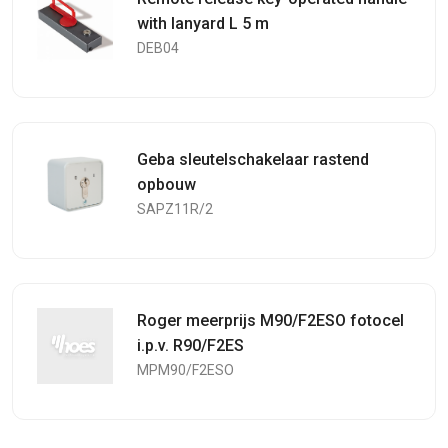
with lanyard L 5 m
DEB04
Geba sleutelschakelaar rastend
opbouw
SAPZ11R/2
Roger meerprijs M90/F2ESO fotocel
i.p.v. R90/F2ES
MPM90/F2ESO