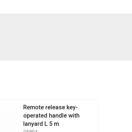
Remote release key-
operated handle with
lanyard L 5 m
DEB04