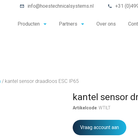
info@hoestechnicalsystems.nl
+31 (0)49
Producten
Partners
Over ons
Cont
n
/
kantel sensor draadloos ESC IP65
kantel sensor d
Artikelcode
: WTILT
Vraag account aan