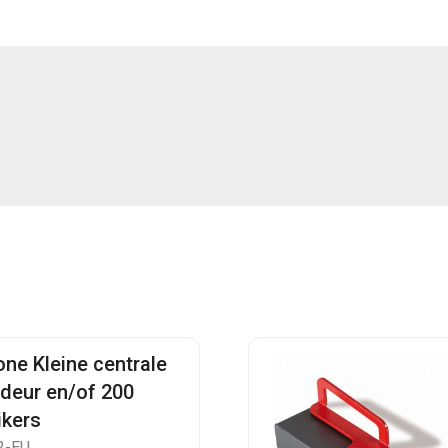
one Kleine centrale
 deur en/of 200
ikers
2-EU