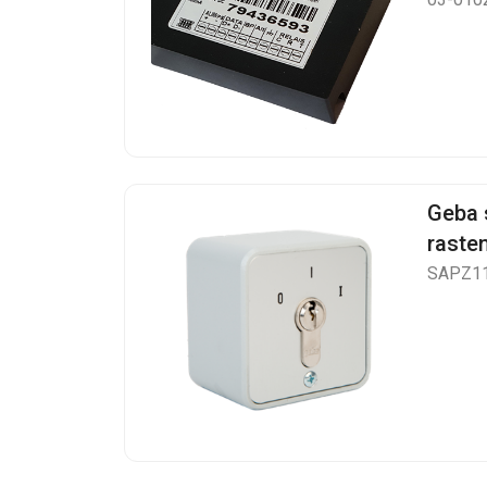
Geba 
raste
SAPZ1