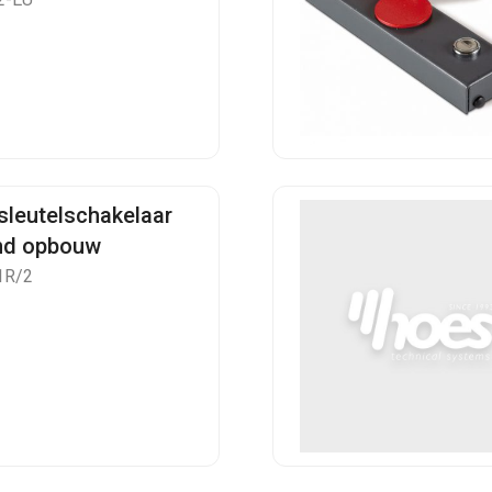
sleutelschakelaar
nd opbouw
1R/2