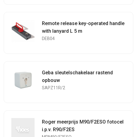
Remote release key-operated handle
with lanyard L 5 m
DEB04
Geba sleutelschakelaar rastend
opbouw
SAPZ11R/2
Roger meerprijs M90/F2ESO fotocel
i.p.v. R90/F2ES