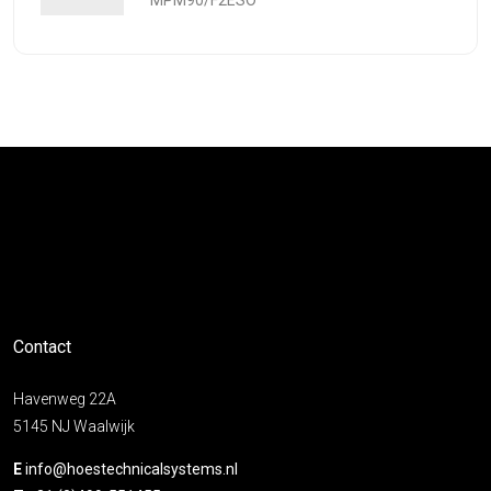
MPM90/F2ESO
Contact
Havenweg 22A
5145 NJ Waalwijk
E
info@hoestechnicalsystems.nl