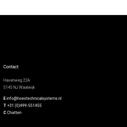
Contact
Havenweg 22A
5145 NJ Waalwijk
E
info@hoestechnicalsystems.nl
T
+31 (0)499-551455
C
Chatten