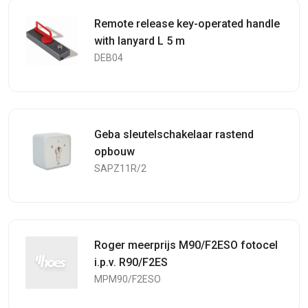
Remote release key-operated handle
with lanyard L 5 m
DEB04
Geba sleutelschakelaar rastend
opbouw
SAPZ11R/2
Roger meerprijs M90/F2ESO fotocel
i.p.v. R90/F2ES
MPM90/F2ESO