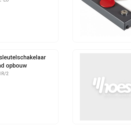
sleutelschakelaar
nd opbouw
1R/2