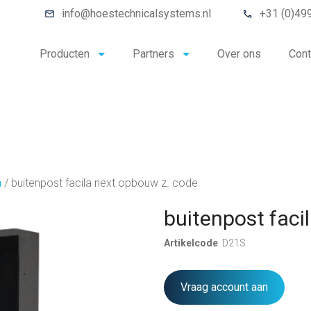
info@hoestechnicalsystems.nl
+31 (0)49
Producten
Partners
Over ons
Cont
n
/
buitenpost facila next opbouw z. code
buitenpost faci
Artikelcode
: D21S
Vraag account aan