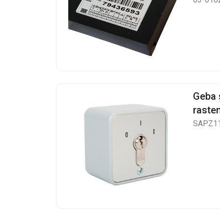
Geba 
raste
SAPZ1