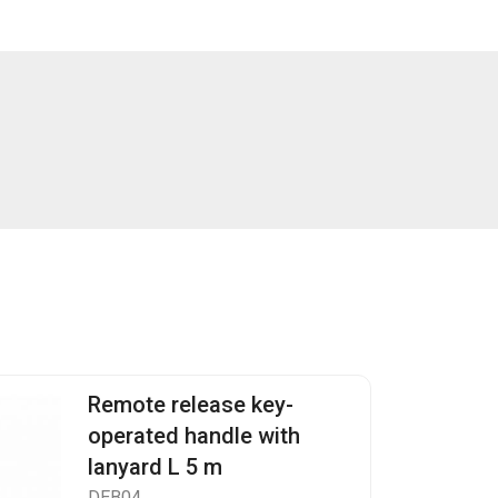
Remote release key-
operated handle with
lanyard L 5 m
DEB04