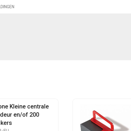
LDINGEN
one Kleine centrale
 deur en/of 200
ikers
2-EU