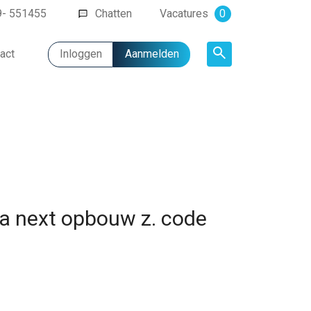
9- 551455
Chatten
Vacatures
0
act
Inloggen
Aanmelden
Artikel
la next opbouw z. code