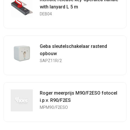
with lanyard L 5 m
DEB04
Geba sleutelschakelaar rastend
opbouw
SAPZ11R/2
Roger meerprijs M90/F2ESO fotocel
i.p.v. R90/F2ES
MPM90/F2ESO